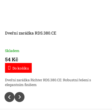
Dveřní zarážka RDS.380.CE
Skladem
54 Kč
Do košíku
Dveřní zarážka Richter RDS.380.CE: Robustní řešení s
elegantním finišem
Z