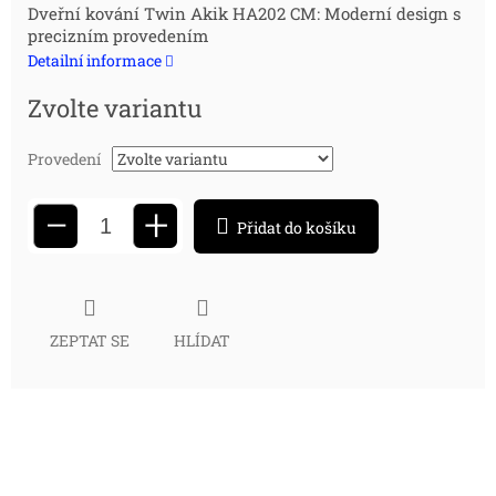
Měrná
Dveřní kování Twin Akik HA202 CM: Moderní design s
precizním provedením
cena:
Detailní informace
Zvolte variantu
Provedení
+
−
Přidat do košíku
ZEPTAT SE
HLÍDAT