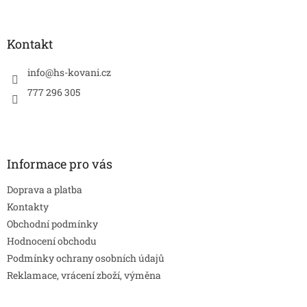
á
p
a
Kontakt
t
í
info
@
hs-kovani.cz
777 296 305
Informace pro vás
Doprava a platba
Kontakty
Obchodní podmínky
Hodnocení obchodu
Podmínky ochrany osobních údajů
Reklamace, vrácení zboží, výměna