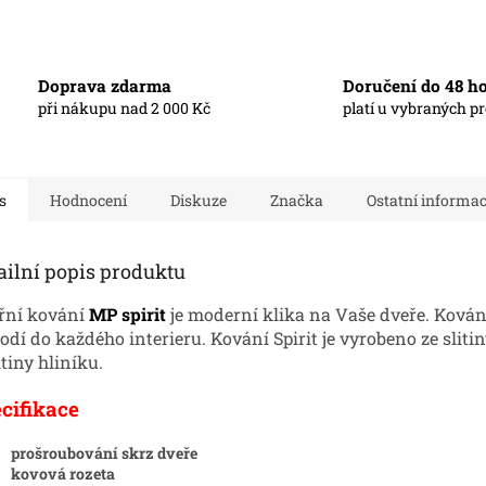
Doprava zdarma
Doručení do 48 h
při nákupu nad 2 000 Kč
platí u vybraných p
s
Hodnocení
Diskuze
Značka
Ostatní informa
ailní popis produktu
řní kování
MP spirit
je moderní klika na Vaše dveře. Kování
odí do každého interieru. Kování Spirit je vyrobeno ze sliti
itiny hliníku.
cifikace
prošroubování skrz dveře
kovová rozeta