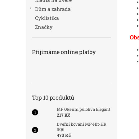
Dům a zahrada
Cyklistika
Značky
Ob
Přijímáme online platby
Top 10 produktů
MP Okenní půloliva Elegant
217 Kč
Dveřní kování MP-Hit-HR
SQ6
473 Kč