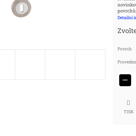
novinkou
cena
povrchů
Detailní 
Zvolt
Povrch
Proveden
−
TISK