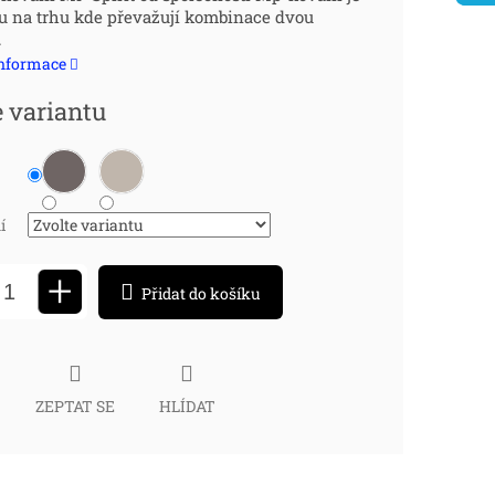
 na trhu kde převažují kombinace dvou
:
.
informace
e variantu
í
+
Přidat do košíku
ZEPTAT SE
HLÍDAT