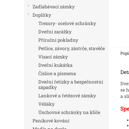
Zadlabávací zámky
Doplňky
Trezory- ocelové schránky
Dveřní zarážky
Příruční pokladny
Petlice, závory, zástrče, stavěče
Popi
Visací zámky
Dveřní kukátka
Det
Číslice a písmena
Dveřní řetízky a bezpečnostní
Dve
západky
se h
Lankové a řetězové zámky
a sl
Věšáky
Spe
Úschovné schránky na klíče
Panikové kování
Madla na dveře