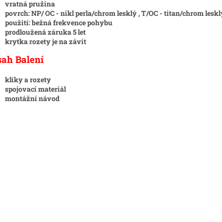
vratná pružina
povrch: NP/ OC - nikl perla/chrom lesklý , T/OC - titan/chrom lesk
použití: bežná frekvence pohybu
prodloužená záruka 5 let
krytka rozety je na závit
sah Balení
kliky a rozety
spojovací materiál
montážní návod