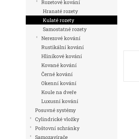
n
Rozetové kování
e
Hranaté rozety
l
Kulaté rozety
Samostatné rozety
Nerezové kování
Rustikální kování
Hliníkové kování
Kované kování
Černé kování
Okenní kování
Koule na dveře
Luxusní kování
Posuvné systémy
Cylindrické vložky
Poštovní schránky
Samozavírače