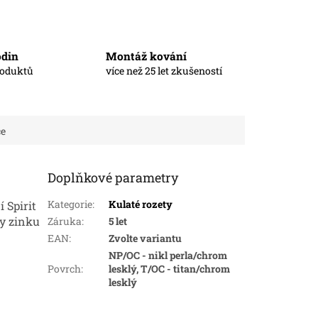
odin
Montáž kování
roduktů
více než 25 let zkušeností
ce
Doplňkové parametry
Kategorie
:
Kulaté rozety
 Spirit
ny zinku
Záruka
:
5 let
EAN
:
Zvolte variantu
NP/OC - nikl perla/chrom
Povrch
:
lesklý, T/OC - titan/chrom
lesklý