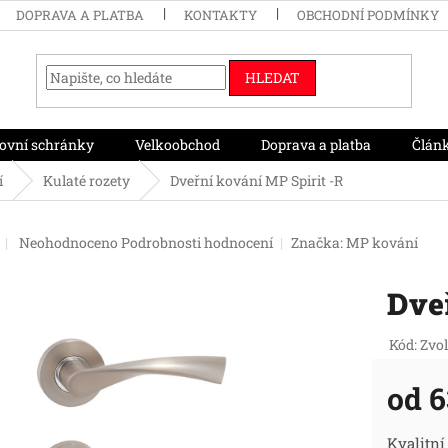
DOPRAVA A PLATBA
KONTAKTY
OBCHODNÍ PODMÍNKY
HLEDAT
ovní schránky
Velkoobchod
Doprava a platba
Člán
í
Kulaté rozety
Dveřní kování MP Spirit -R
Průměrné
Neohodnoceno
Podrobnosti hodnocení
Značka:
MP kování
hodnocení
produktu
Dveř
je
0,0
z
Kód:
Zvol
5
hvězdiček.
od
6
Měr
Kvalitní