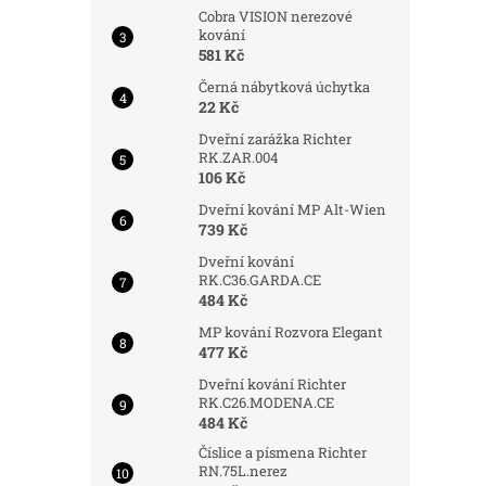
Cobra VISION nerezové
kování
581 Kč
Černá nábytková úchytka
22 Kč
Dveřní zarážka Richter
RK.ZAR.004
106 Kč
Dveřní kování MP Alt-Wien
739 Kč
Dveřní kování
RK.C36.GARDA.CE
484 Kč
MP kování Rozvora Elegant
477 Kč
Dveřní kování Richter
RK.C26.MODENA.CE
484 Kč
Číslice a písmena Richter
RN.75L.nerez