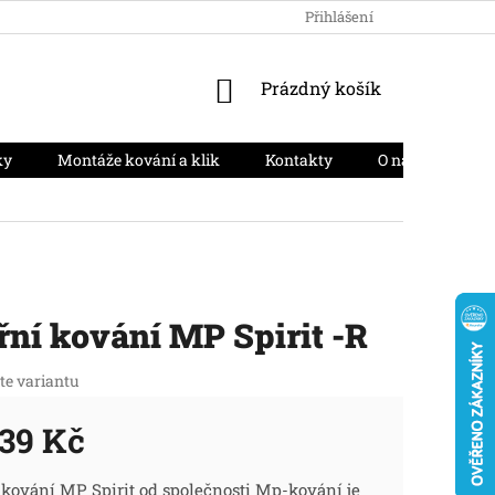
HODNOCENÍ OBCHODU
PODMÍNKY OCHRANY OSOBNÍCH ÚD
Přihlášení
NÁKUPNÍ
Prázdný košík
KOŠÍK
ky
Montáže kování a klik
Kontakty
O nás
Moj
ní kování MP Spirit -R
te variantu
39 Kč
ná
 kování MP Spirit od společnosti Mp-kování je