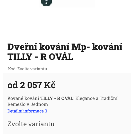
Dveřní kování Mp- kování
TILLY - R OVÁL
Kód:
Zvolte variantu
od
2 057 Kč
Měrná
Kované kování
TILLY - R OVÁL
: Elegance a Tradiční
Řemeslo v Jednom
cena:
Detailní informace
Zvolte variantu