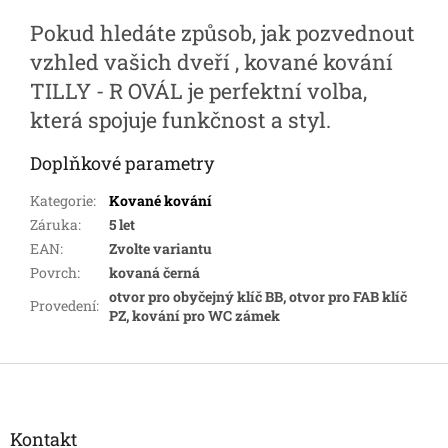
Pokud hledáte způsob, jak pozvednout
vzhled vašich dveří , kované kování
TILLY - R OVÁL je perfektní volba,
která spojuje funkčnost a styl.
Doplňkové parametry
Kategorie
:
Kované kování
Záruka
:
5 let
EAN
:
Zvolte variantu
Povrch
:
kovaná černá
otvor pro obyčejný klíč BB, otvor pro FAB klíč
Provedení
:
PZ, kování pro WC zámek
Z
á
p
a
Kontakt