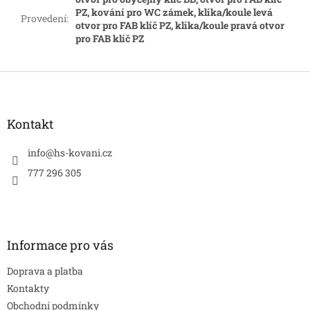
PZ, kování pro WC zámek, klika/koule levá
Provedení
:
otvor pro FAB klíč PZ, klika/koule pravá otvor
pro FAB klíč PZ
Z
á
p
a
Kontakt
t
í
info
@
hs-kovani.cz
777 296 305
Informace pro vás
Doprava a platba
Kontakty
Obchodní podmínky