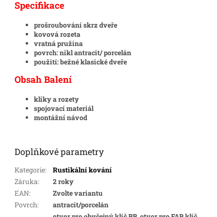
Specifikace
prošroubování skrz dveře
kovová rozeta
vratná pružina
povrch: nikl antracit/ porcelán
použití: bežné klasické dveře
Obsah Balení
kliky a rozety
spojovací materiál
montážní návod
Doplňkové parametry
Kategorie
:
Rustikální kování
Záruka
:
2 roky
EAN
:
Zvolte variantu
Povrch
:
antracit/porcelán
otvor pro obyčejný klíč BB, otvor pro FAB klíč