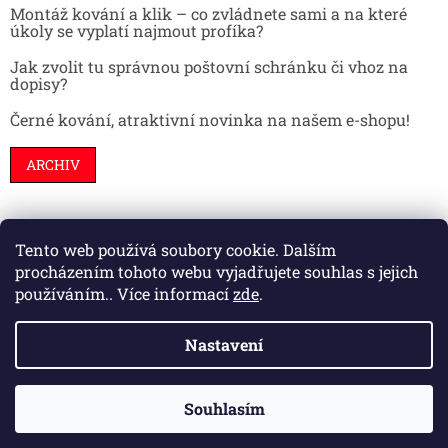
Montáž kování a klik – co zvládnete sami a na které
úkoly se vyplatí najmout profíka?
Jak zvolit tu správnou poštovní schránku či vhoz na
dopisy?
Černé kování, atraktivní novinka na našem e-shopu!
ARCHIV
Tento web používá soubory cookie. Dalším
Stavební pouzdra
Interiéry
Dveře
procházením tohoto webu vyjadřujete souhlas s jejich
používáním.. Více informací
zde
.
Nastavení
Vytvořil Shoptet
Souhlasím
Copyright 2026
HS kování
. Všechna práva vyhrazena.