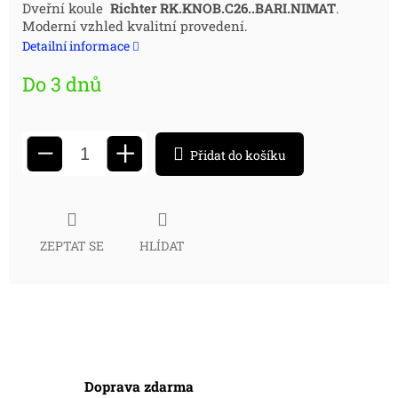
Měrná
Dveřní koule
Richter RK.KNOB.C26..BARI.NIMAT
.
Moderní vzhled kvalitní provedení.
cena:
Detailní informace
Do 3 dnů
+
−
Přidat do košíku
ZEPTAT SE
HLÍDAT
Doprava zdarma