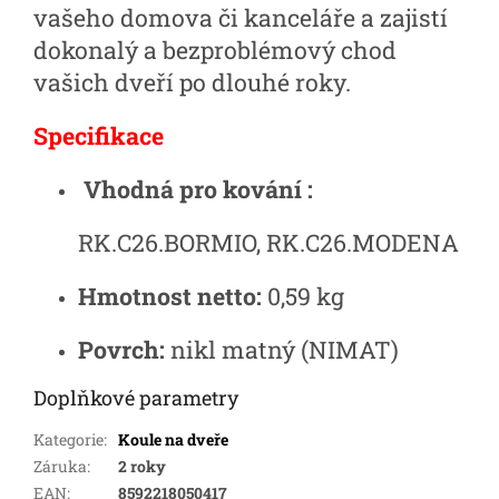
vašeho domova či kanceláře a zajistí
dokonalý a bezproblémový chod
vašich dveří po dlouhé roky.
Specifikace
Vhodná pro kování :
RK.C26.BORMIO, RK.C26.MODENA
Hmotnost netto:
0,59 kg
Povrch:
nikl matný (NIMAT)
Doplňkové parametry
Kategorie
:
Koule na dveře
Záruka
:
2 roky
EAN
:
8592218050417