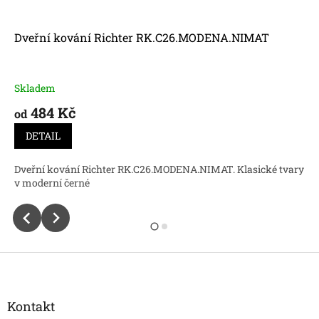
Dveřní kování Richter RK.C26.MODENA.NIMAT
Skladem
484 Kč
od
DETAIL
Dveřní kování Richter RK.C26.MODENA.NIMAT. Klasické tvary
v moderní černé
Z
á
p
a
Kontakt