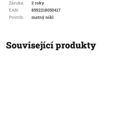
Záruka
:
2 roky
EAN
:
8592218050417
Povrch
:
matný nikl
Související produkty