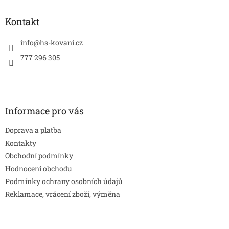
p
a
Kontakt
t
í
info
@
hs-kovani.cz
777 296 305
Informace pro vás
Doprava a platba
Kontakty
Obchodní podmínky
Hodnocení obchodu
Podmínky ochrany osobních údajů
Reklamace, vrácení zboží, výměna