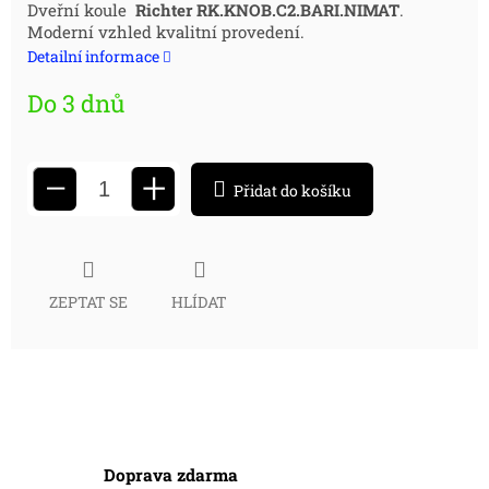
Měrná
Dveřní koule
Richter RK.KNOB.C2.BARI.NIMAT
.
Moderní vzhled kvalitní provedení.
cena:
Detailní informace
Do 3 dnů
+
−
Přidat do košíku
ZEPTAT SE
HLÍDAT
Doprava zdarma