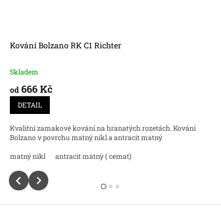
Kování Bolzano RK C1 Richter
Skladem
Průměrné
hodnocení
666 Kč
od
produktu
je
DETAIL
5,0
z
Kvalitní zamakové kování na hranatých rozetách. Kování
5
Bolzano v povrchu matný nikl a antracit matný
hvězdiček.
matný nikl
antracit matný ( cemat)
Z
á