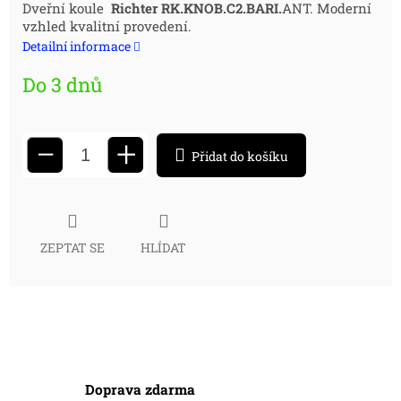
Měrná
Dveřní koule
Richter RK.KNOB.C2.BARI.
ANT. Moderní
vzhled kvalitní provedení.
cena:
Detailní informace
Do 3 dnů
+
−
Přidat do košíku
ZEPTAT SE
HLÍDAT
Doprava zdarma