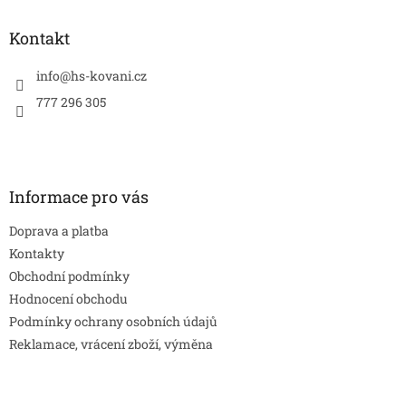
p
a
Kontakt
t
í
info
@
hs-kovani.cz
777 296 305
Informace pro vás
Doprava a platba
Kontakty
Obchodní podmínky
Hodnocení obchodu
Podmínky ochrany osobních údajů
Reklamace, vrácení zboží, výměna