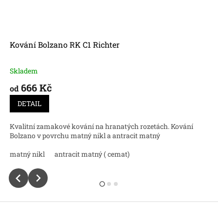
Kování Bolzano RK C1 Richter
Skladem
Průměrné
hodnocení
666 Kč
od
produktu
je
DETAIL
5,0
z
Kvalitní zamakové kování na hranatých rozetách. Kování
5
Bolzano v povrchu matný nikl a antracit matný
hvězdiček.
matný nikl
antracit matný ( cemat)
Z
á