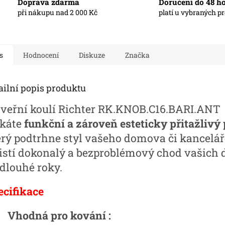
Doprava zdarma
Doručení do 48 h
při nákupu nad 2 000 Kč
platí u vybraných p
s
Hodnocení
Diskuze
Značka
ailní popis produktu
dveřní koulí Richter RK.KNOB.C1
6.BARI.ANT
skáte
funkční a zároveň esteticky přitažlivý
erý podtrhne styl vašeho domova či kancelář
jistí dokonalý a bezproblémový chod vašich 
 dlouhé roky.
ecifikace
Vhodná pro kování :