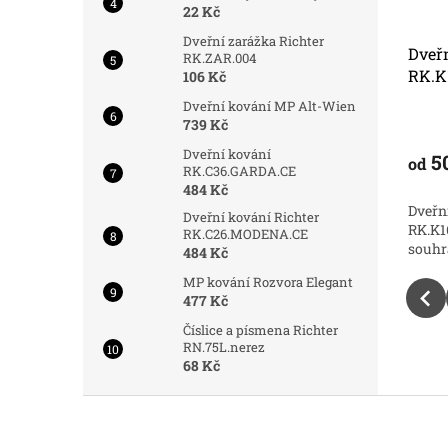
22 Kč
Dveřní zarážka Richter
Dveřní kování Richter
Dveřn
RK.ZAR.004
T
RK.K16.BOLOGNA.ANT
RK.K
106 Kč
Dveřní kování MP Alt-Wien
Skladem
Skladem
739 Kč
Dveřní kování
507 Kč
5
od
od
DETAIL
DETAIL
RK.C36.GARDA.CE
484 Kč
Dveřní kování Richter
Dveřn
Dveřní kování Richter
okonalá
RK.K16.BOLOGNA.ANT. Dokonalá
RK.K1
RK.C26.MODENA.CE
ch inovací
souhra tradice a moderních inovací
souhr
484 Kč
MP kování Rozvora Elegant
477 Kč
Číslice a písmena Richter
RN.75L.nerez
68 Kč
Z
á