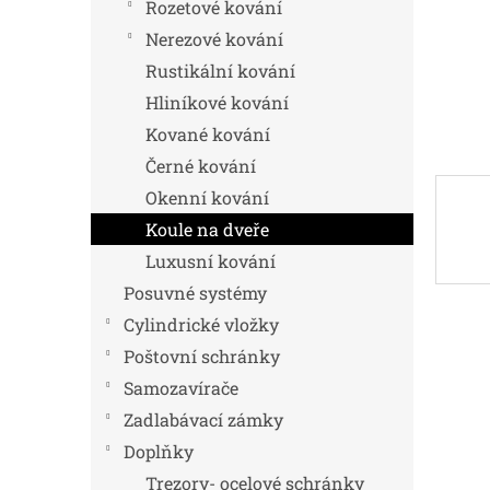
n
Rozetové kování
e
Nerezové kování
l
Rustikální kování
Hliníkové kování
Kované kování
Černé kování
Okenní kování
Koule na dveře
Luxusní kování
Posuvné systémy
Cylindrické vložky
Poštovní schránky
Samozavírače
Zadlabávací zámky
Doplňky
Trezory- ocelové schránky