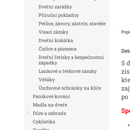
Dveřní zarážky
Příruční pokladny
Petlice, závory, zástrče, stavěče
Visací zámky
Popi
Dveřní kukátka
Číslice a písmena
Det
Dveřní řetízky a bezpečnostní
S 
západky
zí
Lankové a řetězové zámky
kt
Věšáky
za
Úschovné schránky na klíče
po
Panikové kování
Madla na dveře
Sp
Dům a zahrada
Cyklistika
Značky