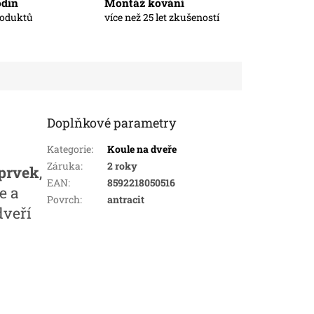
odin
Montáž kování
roduktů
více než 25 let zkušeností
Doplňkové parametry
Kategorie
:
Koule na dveře
Záruka
:
2 roky
 prvek
,
EAN
:
8592218050516
e a
Povrch
:
antracit
dveří