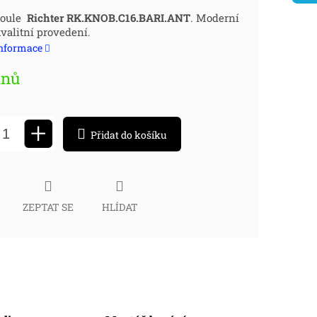
ná
koule
Richter RK.KNOB.C1
6.BARI.ANT
. Moderní
valitní provedení.
:
informace
dnů
+
Přidat do košíku
ZEPTAT SE
HLÍDAT