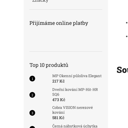
Přijímáme online platby
Top 10 produktů
So
MP Okenní půloliva Elegant
217 Kč
d:
8012/OTV
Kód:
8012/OTV
Dveřní kování MP-Hit-HR
SQ6
473 Kč
Cobra VISION nerezové
kování
581 Kč
Černá nábytková úchytka