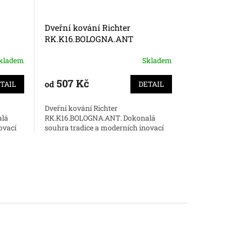
Dveřní kování Richter
Dveřní ko
RK.K16.BOLOGNA.ANT
RK.K16.
kladem
Skladem
507 Kč
507 
od
od
TAIL
DETAIL
Dveřní kování Richter
Dveřní kov
alá
RK.K16.BOLOGNA.ANT. Dokonalá
RK.K16.BO
ovací
souhra tradice a moderních inovací
souhra tra