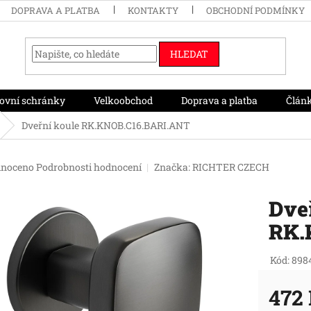
DOPRAVA A PLATBA
KONTAKTY
OBCHODNÍ PODMÍNKY
HLEDAT
ovní schránky
Velkoobchod
Doprava a platba
Člán
Dveřní koule RK.KNOB.C16.BARI.ANT
né
noceno
Podrobnosti hodnocení
Značka:
RICHTER CZECH
ení
tu
Dve
RK.
ek.
Kód:
898
472