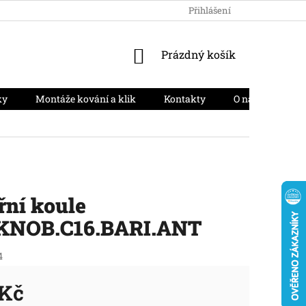
HODNOCENÍ OBCHODU
PODMÍNKY OCHRANY OSOBNÍCH ÚD
Přihlášení
NÁKUPNÍ
Prázdný košík
KOŠÍK
ky
Montáže kování a klik
Kontakty
O nás
Moj
řní koule
KNOB.C16.BARI.ANT
4
 Kč