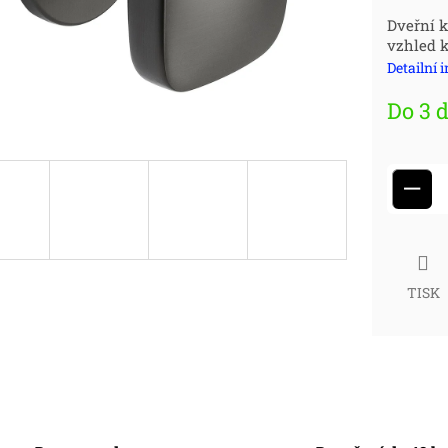
Měr
Dveřní 
vzhled k
cena
Detailní 
Do 3 
−
TISK