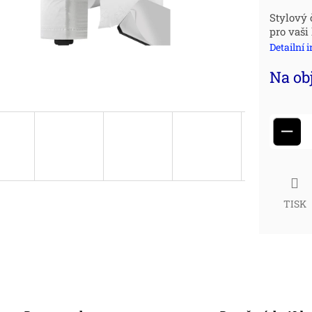
Měr
Stylový 
pro vaši
cena
Detailní 
Na ob
−
TISK