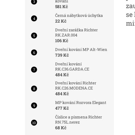
kování
za
581 Kč
se 
Černá nábytková úchytka
22 Kč
mi
Dveřní zarážka Richter
RK.ZAR.004
106 Kč
Dveřní kování MP Alt-Wien
739 Kč
Dveřní kování
RK.C36.GARDA.CE
484 Kč
Dveřní kování Richter
RK.C26.MODENA.CE
484 Kč
MP kování Rozvora Elegant
477 Kč
Číslice a písmena Richter
RN.75L.nerez
68 Kč