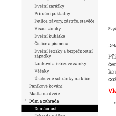
Dveřní zarážky
Příruční pokladny
Petlice, závory, zástrče, stavěče
Visací zámky
Popi
Dveřní kukátka
Číslice a písmena
Det
Dveřní řetízky a bezpečnostní
Př
západky
če
Lankové a řetězové zámky
ko
Věšáky
co
Úschovné schránky na klíče
Panikové kování
Vl
Madla na dveře
Dům a zahrada
Domácnost
Zahrada a dílna