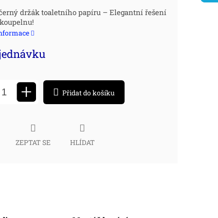
ná
černý držák toaletního papíru – Elegantní řešení
 koupelnu!
:
informace
jednávku
+
Přidat do košíku
ZEPTAT SE
HLÍDAT