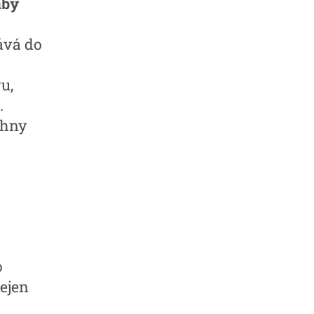
aby
ává do
u,
.
chny
o
nejen