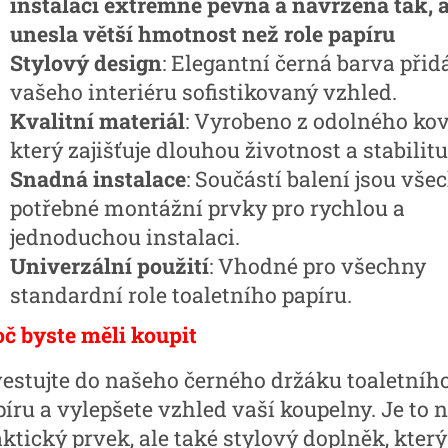
instalaci extrémně pevná a navržená tak, 
unesla větší hmotnost než role papíru
Stylový design
: Elegantní černá barva přid
vašeho interiéru sofistikovaný vzhled.
Kvalitní materiál
: Vyrobeno z odolného kov
který zajišťuje dlouhou životnost a stabilitu
Snadná instalace
: Součástí balení jsou vše
potřebné montážní prvky pro rychlou a
jednoduchou instalaci.
Univerzální použití
: Vhodné pro všechny
standardní role toaletního papíru.
oč byste měli koupit
vestujte do našeho černého držáku toaletníh
íru a vylepšete vzhled vaší koupelny. Je to 
ktický prvek, ale také stylový doplněk, který