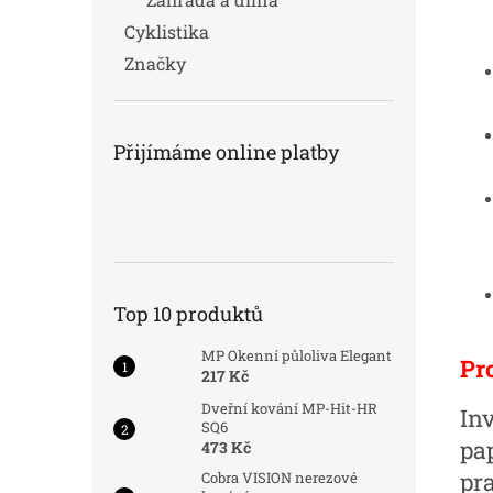
Cyklistika
Značky
Přijímáme online platby
Top 10 produktů
MP Okenní půloliva Elegant
Pr
217 Kč
Dveřní kování MP-Hit-HR
In
SQ6
pap
473 Kč
pra
Cobra VISION nerezové