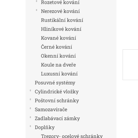
n
Rozetové kování
e
Nerezové kování
l
Rustikální kování
Hliníkové kování
Kované kování
Černé kování
Okenní kování
Koule na dveře
Luxusní kování
Posuvné systémy
Cylindrické vložky
Poštovní schránky
Samozavírače
Zadlabávací zámky
Doplňky
Trezory- ocelové schránky