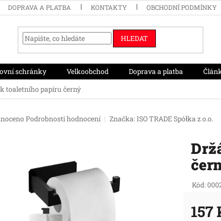
DOPRAVA A PLATBA
KONTAKTY
OBCHODNÍ PODMÍNKY
HLEDAT
ovní schránky
Velkoobchod
Doprava a platba
Člán
k toaletního papíru černý
né
noceno
Podrobnosti hodnocení
Značka:
ISO TRADE Spółka z o.o.
ení
tu
Držá
čer
ek.
Kód:
000
157 