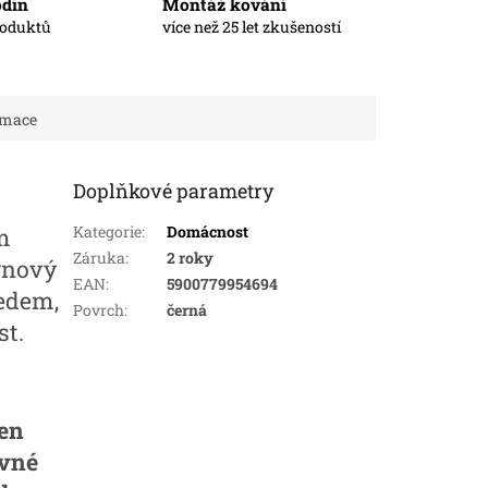
odin
Montáž kování
roduktů
více než 25 let zkušeností
rmace
Doplňkové parametry
Kategorie
:
Domácnost
m
Záruka
:
2 roky
gnový
EAN
:
5900779954694
edem,
Povrch
:
černá
st.
ven
ávné