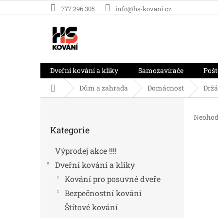
Přejít
777 296 305
info@hs-kovani.cz
na
obsah
Dveřní kování a kliky
Samozavírače
Pošt
Domů
Dům a zahrada
Domácnost
Držá
P
o
Průměr
Neohod
Přeskočit
s
hodnoc
Kategorie
kategorie
t
produk
r
je
Výprodej akce !!!!
0,0
a
z
Dveřní kování a kliky
n
5
n
Kování pro posuvné dveře
hvězdič
í
Bezpečnostní kování
p
Štítové kování
a