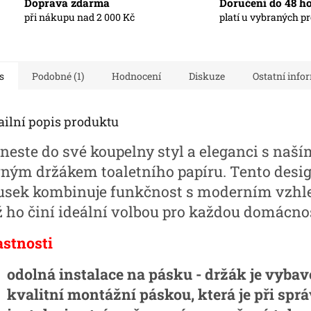
Doprava zdarma
Doručení do 48 h
při nákupu nad 2 000 Kč
platí u vybraných p
s
Podobné (1)
Hodnocení
Diskuze
Ostatní info
ailní popis produktu
ineste do své koupelny styl a eleganci s naší
rným držákem toaletního papíru. Tento desi
usek kombinuje funkčnost s moderním vzhl
ž ho činí ideální volbou pro každou domácno
astnosti
odolná instalace na pásku - držák je vyba
kvalitní montážní páskou, která je při spr