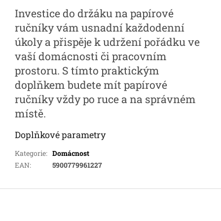
Investice do držáku na papírové
ručníky vám usnadní každodenní
úkoly a přispěje k udržení pořádku ve
vaší domácnosti či pracovním
prostoru. S tímto praktickým
doplňkem budete mít papírové
ručníky vždy po ruce a na správném
místě.
Doplňkové parametry
Kategorie
:
Domácnost
EAN
:
5900779961227
Z
á
p