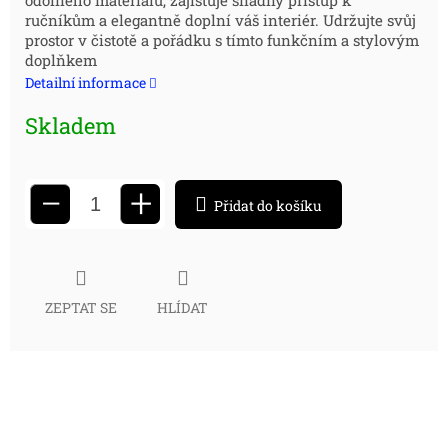
cena:
odolného materiálu, zajišťuje snadný přístup k
ručníkům a elegantně doplní váš interiér. Udržujte svůj
prostor v čistotě a pořádku s tímto funkčním a stylovým
doplňkem
Detailní informace
Skladem
+
−
Přidat do košíku
ZEPTAT SE
HLÍDAT