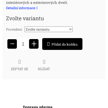
interiérových a exterierových dveří.
cena:
Detailní informace
Zvolte variantu
Provedení
+
−
Přidat do košíku
ZEPTAT SE
HLÍDAT
Doprava zdarma