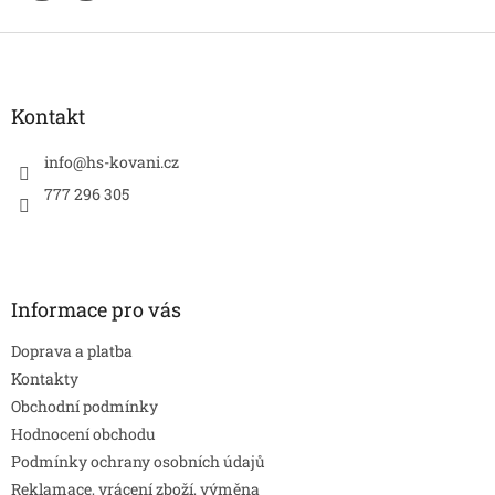
Z
á
p
a
Kontakt
t
í
info
@
hs-kovani.cz
777 296 305
Informace pro vás
Doprava a platba
Kontakty
Obchodní podmínky
Hodnocení obchodu
Podmínky ochrany osobních údajů
Reklamace, vrácení zboží, výměna