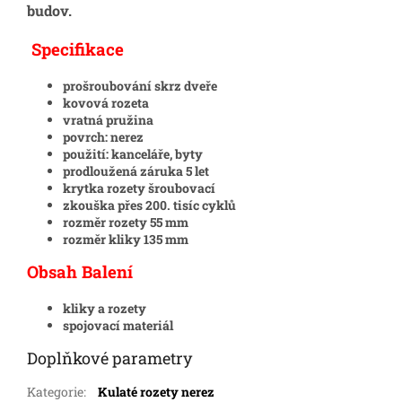
budov.
Specifikace
prošroubování skrz dveře
kovová rozeta
vratná pružina
povrch: nerez
použití: kanceláře, byty
prodloužená záruka 5 let
krytka rozety šroubovací
zkouška přes 200. tisíc cyklů
rozměr rozety 55 mm
rozměr kliky 135 mm
Obsah Balení
kliky a rozety
spojovací materiál
Doplňkové parametry
Kategorie
:
Kulaté rozety nerez