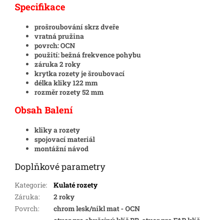
Specifikace
prošroubování skrz dveře
vratná pružina
povrch: OCN
použití: bežná frekvence pohybu
záruka 2 roky
krytka rozety je šroubovací
délka kliky 122 mm
rozměr rozety 52 mm
Obsah Balení
kliky a rozety
spojovací materiál
montážní návod
Doplňkové parametry
Kategorie
:
Kulaté rozety
Záruka
:
2 roky
Povrch
:
chrom lesk/nikl mat - OCN