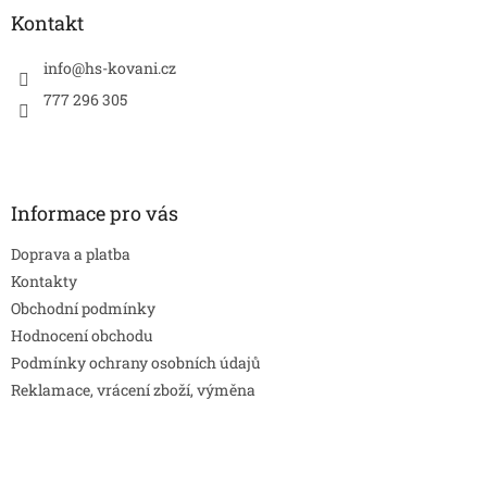
a
Kontakt
t
í
info
@
hs-kovani.cz
777 296 305
Informace pro vás
Doprava a platba
Kontakty
Obchodní podmínky
Hodnocení obchodu
Podmínky ochrany osobních údajů
Reklamace, vrácení zboží, výměna