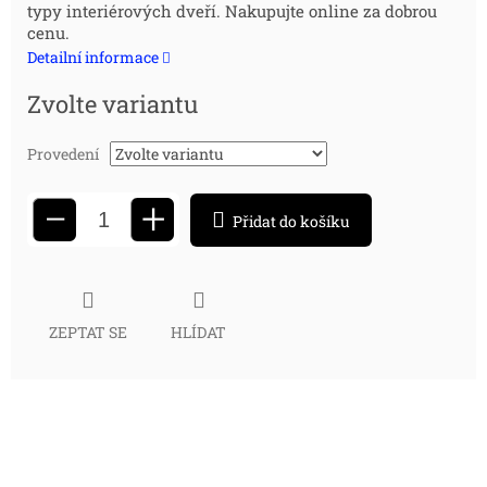
typy interiérových dveří. Nakupujte online za dobrou
cena:
cenu.
Detailní informace
Zvolte variantu
Provedení
+
−
Přidat do košíku
ZEPTAT SE
HLÍDAT