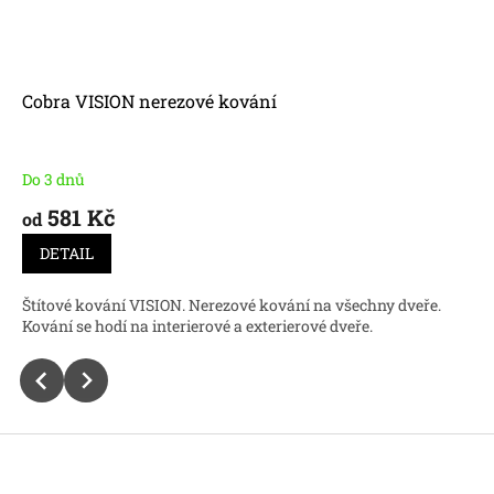
Cobra VISION nerezové kování
Do 3 dnů
581 Kč
od
DETAIL
Štítové kování VISION. Nerezové kování na všechny dveře.
Kování se hodí na interierové a exterierové dveře.
Z
á
p