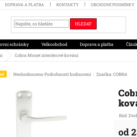
DOPRAVA A PLATBA
KONTAKTY
OBCHODNÍ PODMÍNKY
HLEDAT
ovní schránky
Velkoobchod
Doprava a platba
Člán
ní
Cobra Monet interiérové kování
Průměrné
Neohodnoceno
Podrobnosti hodnocení
Značka:
COBRA
né
hodnocení
produktu
Cobr
je
0,0
kov
z
5
hvězdiček.
Kód:
Zvol
od
2