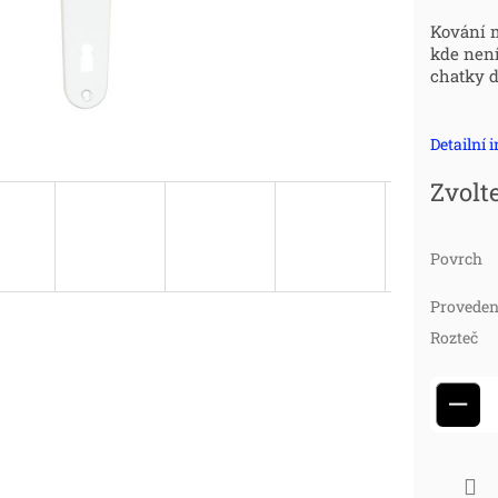
Měr
Kování m
kde není
cena
chatky d
Detailní 
Zvolt
Povrch
Proveden
Rozteč
−