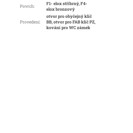
F1- elox stříbrný, F4-
Povrch
:
elox bronzový
otvor pro obyčejný klíč
Provedení
:
BB, otvor pro FAB klíč PZ,
kování pro WC zámek