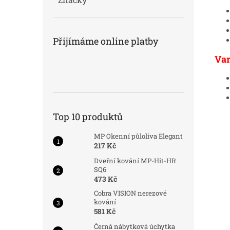
Přijímáme online platby
Var
Top 10 produktů
MP Okenní půloliva Elegant
217 Kč
Dveřní kování MP-Hit-HR
SQ6
473 Kč
Cobra VISION nerezové
kování
581 Kč
Černá nábytková úchytka