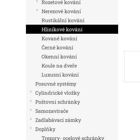
n
Rozetové kování
e
Nerezové kování
l
Rustikální kování
Hliníkové kování
Kované kování
Černé kování
Okenní kování
Koule na dveře
Luxusní kování
Posuvné systémy
Cylindrické vložky
Poštovní schránky
Samozavírače
Zadlabávací zámky
Doplňky
Trezory- ocelové schránky