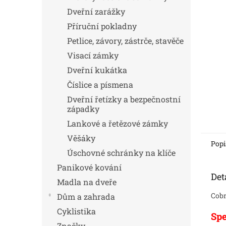
Dveřní zarážky
Příruční pokladny
Petlice, závory, zástrče, stavěče
Visací zámky
Dveřní kukátka
Číslice a písmena
Dveřní řetízky a bezpečnostní
západky
Lankové a řetězové zámky
Věšáky
Popi
Úschovné schránky na klíče
Panikové kování
Det
Madla na dveře
Cobr
Dům a zahrada
Cyklistika
Spe
Značky