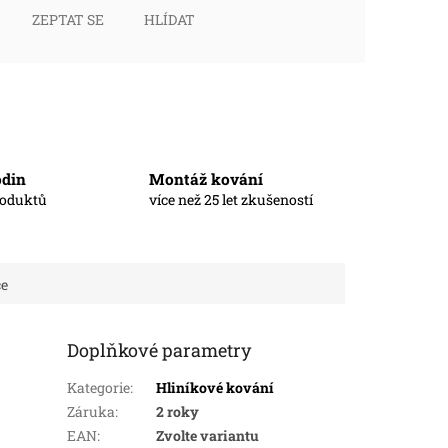
ZEPTAT SE
HLÍDAT
odin
Montáž kování
roduktů
více než 25 let zkušeností
ce
Doplňkové parametry
Kategorie
:
Hliníkové kování
Záruka
:
2 roky
EAN
:
Zvolte variantu