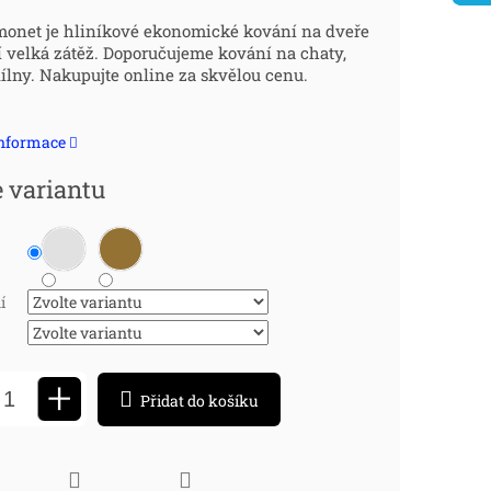
ná
onet je hliníkové ekonomické kování na dveře
 velká zátěž. Doporučujeme kování na chaty,
:
ílny. Nakupujte online za skvělou cenu.
informace
e variantu
í
+
Přidat do košíku