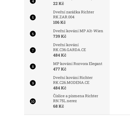
22 Kč
Dveřní zarážka Richter
RK.ZAR.004
106 Kč
Dveřní kování MP Alt-Wien
739 Kč
Dveřní kování
RK.C36.GARDA.CE
484 Kč
MP kování Rozvora Elegant
477 Kč
Dveřní kování Richter
RK.C26.MODENA.CE
484 Kč
Číslice a písmena Richter
RN.75L.nerez
68 Kč
Z
á