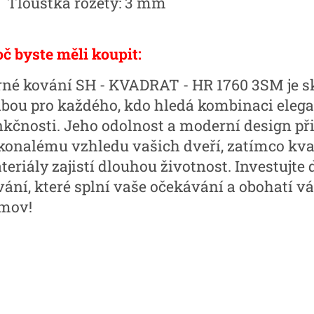
Tloušťka rozety: 3 mm
oč byste měli koupit:
rné kování SH - KVADRAT - HR 1760 3SM je s
lbou pro každého, kdo hledá kombinaci elega
nkčnosti. Jeho odolnost a moderní design při
konalému vzhledu vašich dveří, zatímco kva
eriály zajistí dlouhou životnost. Investujte 
vání, které splní vaše očekávání a obohatí v
mov!