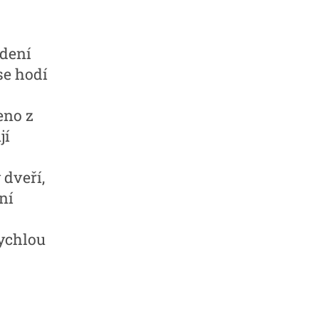
dení
se hodí
eno z
jí
dveří,
ní
ychlou