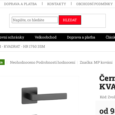
DOPRAVA A PLATBA
KONTAKTY
OBCHODNÍ PODMÍNKY
HLEDAT
ovní schránky
Velkoobchod
Doprava a platba
Člán
H - KVADRAT - HR 1760 3SM
Průměrné
Neohodnoceno
Podrobnosti hodnocení
Značka:
MP kování
ka
hodnocení
produktu
Čern
je
0,0
KVA
z
5
hvězdiček.
Kód:
Zvol
od
9