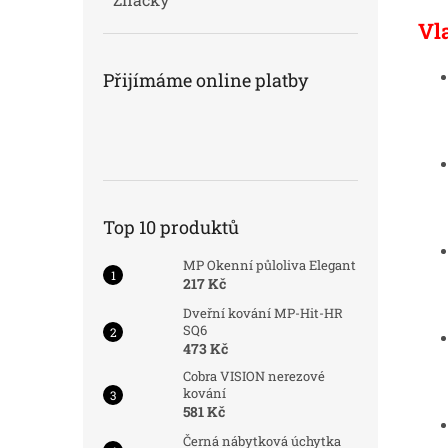
Vl
Přijímáme online platby
Top 10 produktů
MP Okenní půloliva Elegant
217 Kč
Dveřní kování MP-Hit-HR
SQ6
473 Kč
Cobra VISION nerezové
kování
581 Kč
Černá nábytková úchytka