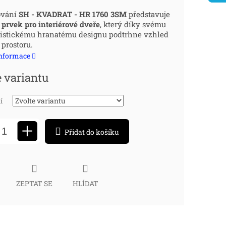
ná
ování
SH - KVADRAT - HR 1760 3SM
představuje
prvek pro interiérové dveře
, který díky svému
:
istickému hranatému designu podtrhne vzhled
prostoru.
informace
e variantu
í
+
Přidat do košíku
ZEPTAT SE
HLÍDAT