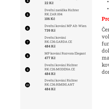
22 Kč
Dveřní zarážka Richter
RK.ZAR.004
Pr
106 Kč
Dveřní kování MP Alt-Wien
Če
739 Kč
vo
Dveřní kování
RK.C36.GARDA.CE
fu
484 Kč
do
MP kování Rozvora Elegant
mat
477 Kč
ko
Dveřní kování Richter
RK.C26.MODENA.CE
do
484 Kč
Dveřní kování Richter
RK.C36.RIMINI.ANT
484 Kč