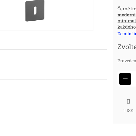
Měr
Černé k
moderní 
cena
minimal
každého 
Detailní 
Zvolt
Proveden
−
TISK