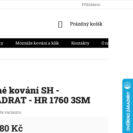
HODNOCENÍ OBCHODU
PODMÍNKY OCHRANY OSOBNÍCH ÚD
Přihlášení
NÁKUPNÍ
Prázdný košík
KOŠÍK
ky
Montáže kování a klik
Kontakty
O nás
Moj
é kování SH -
DRAT - HR 1760 3SM
te variantu
80 Kč