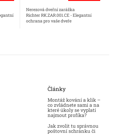
5,0
Bezpečnos
Nerezová dveřní zarážka
z
Richter Eu
egantní
Richter RK.ZAR.001.CE - Elegantní
5
pro Vaše d
ochrana pro vaše dveře
hvězdiček.
skvělou ce
dobrou cen
Články
Montáž kování a klik –
co zvládnete sami a na
které úkoly se vyplatí
najmout profíka?
Jak zvolit tu správnou
poštovní schránku či