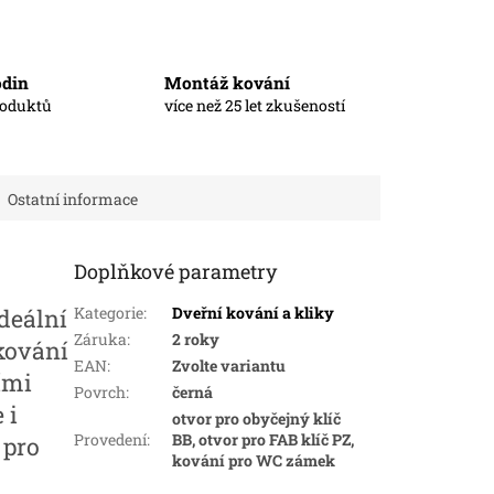
odin
Montáž kování
roduktů
více než 25 let zkušeností
Ostatní informace
Doplňkové parametry
Kategorie
:
Dveřní kování a kliky
ideální
Záruka
:
2 roky
 kování
EAN
:
Zvolte variantu
ími
Povrch
:
černá
 i
otvor pro obyčejný klíč
Provedení
:
BB, otvor pro FAB klíč PZ,
 pro
kování pro WC zámek