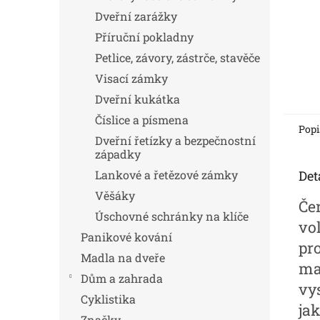
Dveřní zarážky
Příruční pokladny
Petlice, závory, zástrče, stavěče
Visací zámky
Dveřní kukátka
Číslice a písmena
Popi
Dveřní řetízky a bezpečnostní
západky
Lankové a řetězové zámky
Det
Věšáky
Če
Úschovné schránky na klíče
vol
Panikové kování
pr
Madla na dveře
mat
Dům a zahrada
vy
Cyklistika
jak
Značky