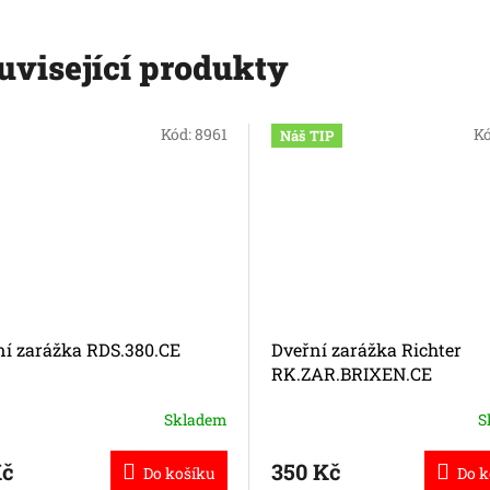
uvisející produkty
Kód:
8961
K
Náš TIP
ní zarážka RDS.380.CE
Dveřní zarážka Richter
RK.ZAR.BRIXEN.CE
Skladem
S
Kč
350 Kč
Do košíku
Do k