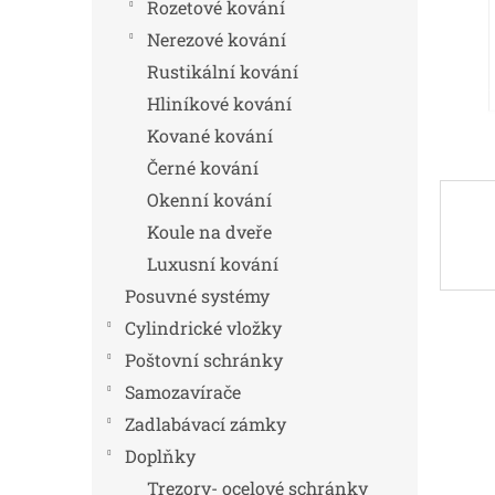
n
Rozetové kování
e
Nerezové kování
l
Rustikální kování
Hliníkové kování
Kované kování
Černé kování
Okenní kování
Koule na dveře
Luxusní kování
Posuvné systémy
Cylindrické vložky
Poštovní schránky
Samozavírače
Zadlabávací zámky
Doplňky
Trezory- ocelové schránky