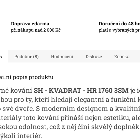
Doprava zdarma
Doručení do 48 h
při nákupu nad 2 000 Kč
platí u vybraných p
s
Podobné (8)
Hodnocení
Diskuze
Značka
ailní popis produktu
rné kování
SH - KVADRAT - HR 1760 3SM
je 
bou pro ty, kteří hledají elegantní a funkční
o své dveře. S moderním designem a kvalitn
eriály toto kování přináší nejen estetiku, ale
sokou odolnost, což z něj činí skvělý doplněk
ýkoli interiér.