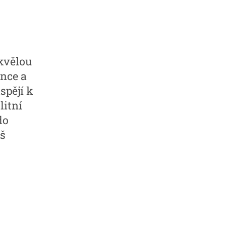
kvělou
nce a
spějí k
litní
do
áš