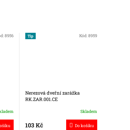
ód:
8956
Kód:
8959
Tip
Tip
Nejprodáv
Nerezová dveřní zarážka
Bezpečno
RK.ZAR.001.CE
SECURE
kladem
Skladem
Průměrné
hodnocení
produktu
230 
103 Kč
od
ošíku
Do košíku
je