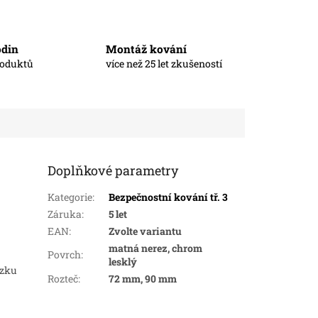
odin
Montáž kování
roduktů
více než 25 let zkušeností
Doplňkové parametry
Kategorie
:
Bezpečnostní kování tř. 3
Záruka
:
5 let
EAN
:
Zvolte variantu
matná nerez, chrom
Povrch
:
lesklý
ázku
Rozteč
:
72 mm, 90 mm