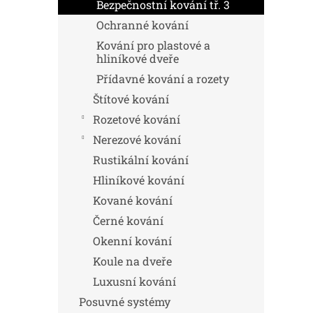
n
Bezpečnostní kování tř. 3
e
Ochranné kování
l
Kování pro plastové a
hliníkové dveře
Přídavné kování a rozety
Štítové kování
Rozetové kování
Nerezové kování
Rustikální kování
Hliníkové kování
Kované kování
Černé kování
Okenní kování
Koule na dveře
Luxusní kování
Posuvné systémy