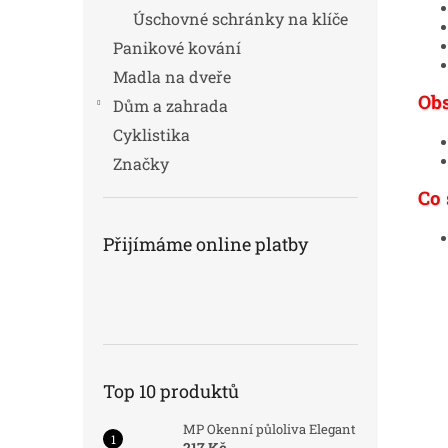
Úschovné schránky na klíče
Panikové kování
Madla na dveře
Ob
Dům a zahrada
Cyklistika
Značky
Co 
Přijímáme online platby
Top 10 produktů
MP Okenní půloliva Elegant
217 Kč