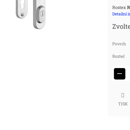
Měr
Rostex
R
Detailní 
cena
Zvolt
Povrch
Rozteč
−
TISK