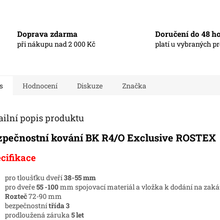
Doprava zdarma
Doručení do 48 h
při nákupu nad 2 000 Kč
platí u vybraných p
s
Hodnocení
Diskuze
Značka
ailní popis produktu
zpečnostní kování BK R4/O Exclusive ROSTEX
cifikace
pro tloušťku dveří
38-55 mm
pro dveře
55 -100
mm spojovací materiál a vložka k dodání na zak
Rozteč
72-90 mm
bezpečnostní
třída 3
prodloužená záruka
5 let