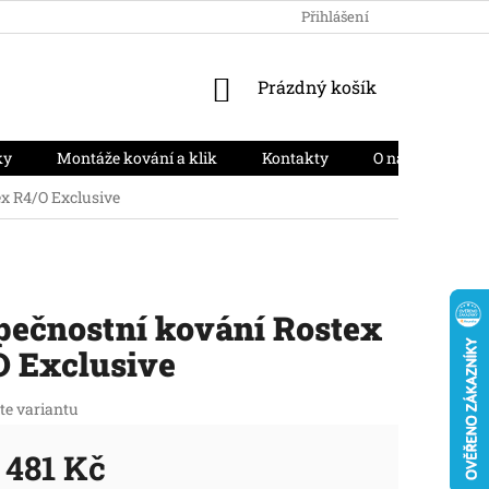
HODNOCENÍ OBCHODU
PODMÍNKY OCHRANY OSOBNÍCH ÚD
Přihlášení
NÁKUPNÍ
Prázdný košík
KOŠÍK
ky
Montáže kování a klik
Kontakty
O nás
Moj
x R4/O Exclusive
pečnostní kování Rostex
O Exclusive
te variantu
 481 Kč