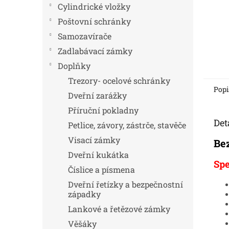
Cylindrické vložky
Poštovní schránky
Samozavírače
Zadlabávací zámky
Doplňky
Trezory- ocelové schránky
Popi
Dveřní zarážky
Příruční pokladny
Det
Petlice, závory, zástrče, stavěče
Visací zámky
Be
Dveřní kukátka
Spe
Číslice a písmena
Dveřní řetízky a bezpečnostní
západky
Lankové a řetězové zámky
Věšáky