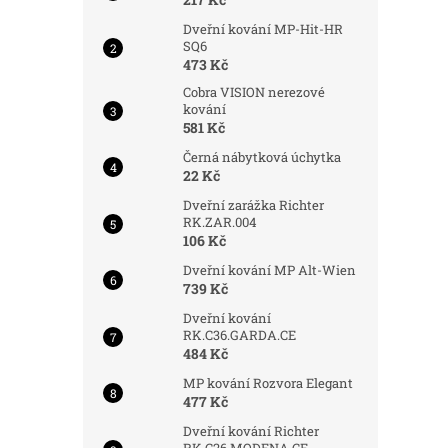
Dveřní kování MP-Hit-HR
SQ6
473 Kč
Cobra VISION nerezové
kování
581 Kč
Černá nábytková úchytka
22 Kč
Dveřní zarážka Richter
RK.ZAR.004
106 Kč
Dveřní kování MP Alt-Wien
739 Kč
Dveřní kování
RK.C36.GARDA.CE
484 Kč
MP kování Rozvora Elegant
477 Kč
Dveřní kování Richter