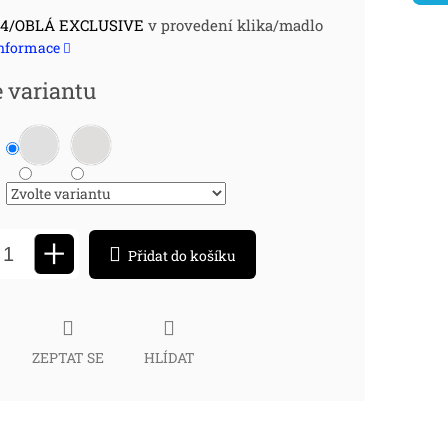
ná
4/OBLÁ EXCLUSIVE
v provedení klika/madlo
informace
:
e variantu
+
Přidat do košíku
ZEPTAT SE
HLÍDAT