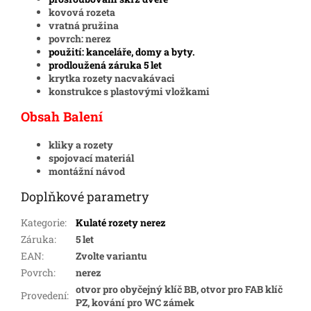
kovová rozeta
vratná pružina
povrch: nerez
použití: kanceláře, domy a byty.
prodloužená záruka 5 let
krytka rozety nacvakávaci
konstrukce s plastovými vložkami
Obsah Balení
kliky a rozety
spojovací materiál
montážní návod
Doplňkové parametry
Kategorie
:
Kulaté rozety nerez
Záruka
:
5 let
EAN
:
Zvolte variantu
Povrch
:
nerez
otvor pro obyčejný klíč BB, otvor pro FAB klíč
Provedení
:
PZ, kování pro WC zámek