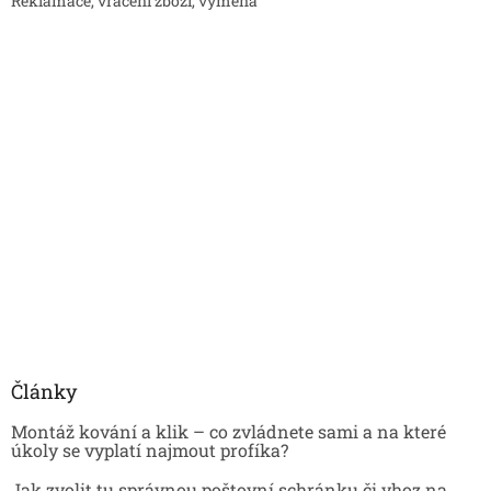
Reklamace, vrácení zboží, výměna
Články
Montáž kování a klik – co zvládnete sami a na které
úkoly se vyplatí najmout profíka?
Jak zvolit tu správnou poštovní schránku či vhoz na