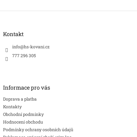
Z
á
p
a
Kontakt
t
í
info
@
hs-kovani.cz
777 296 305
Informace pro vás
Doprava a platba
Kontakty
Obchodní podmínky
Hodnocení obchodu
Podmínky ochrany osobních údajů